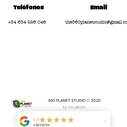
Teléfonos
Email
+34 634 226 046
the360planetstudio@gmail.c
360 PLANET STUDIO © 2020
by D.ALMEIDA
the360planetstudio@gmail.com