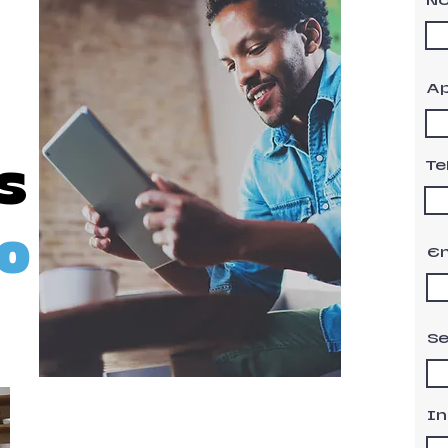
N
Ap
Te
s
o
E
Se
In