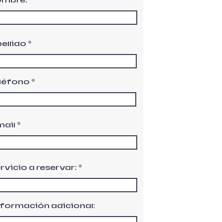
ombre:
ellido
léfono
mail
rvicio a reservar:
formación adicional: